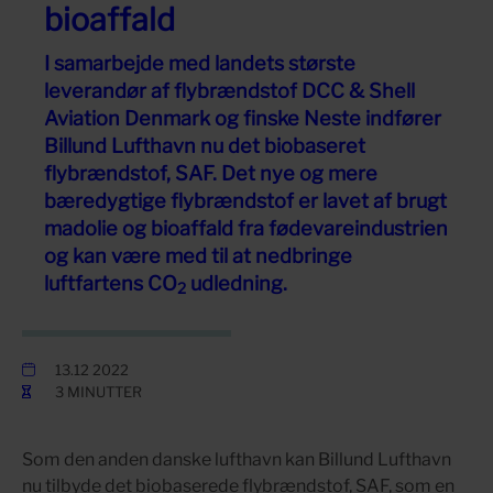
bioaffald
I samarbejde med landets største
leverandør af flybrændstof DCC & Shell
Aviation Denmark og finske Neste indfører
Billund Lufthavn nu det biobaseret
flybrændstof, SAF. Det nye og mere
bæredygtige flybrændstof er lavet af brugt
madolie og bioaffald fra fødevareindustrien
og kan være med til at nedbringe
luftfartens CO
udledning.
2
13.12 2022
3 MINUTTER
Som den anden danske lufthavn kan Billund Lufthavn
nu tilbyde det biobaserede flybrændstof, SAF, som en