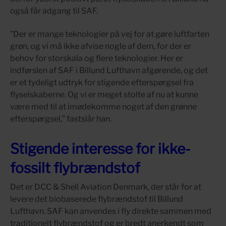
også får adgang til SAF.
”Der er mange teknologier på vej for at gøre luftfarten
grøn, og vi må ikke afvise nogle af dem, for der er
behov for storskala og flere teknologier. Her er
indførslen af SAF i Billund Lufthavn afgørende, og det
er et tydeligt udtryk for stigende efterspørgsel fra
flyselskaberne. Og vi er meget stolte af nu at kunne
være med til at imødekomme noget af den grønne
efterspørgsel,” fastslår han.
Stigende interesse for ikke-
fossilt flybrændstof
Det er DCC & Shell Aviation Denmark, der står for at
levere det biobaserede flybrændstof til Billund
Lufthavn. SAF kan anvendes i fly direkte sammen med
traditionelt flybrændstof og er bredt anerkendt som