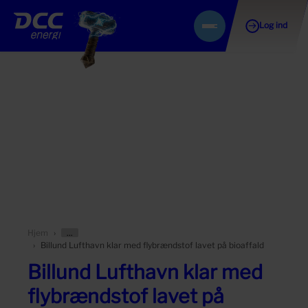
Log ind
Gå
Menu
til
indhold
Vis/skjul
Hjem
forældersider
Billund Lufthavn klar med flybrændstof lavet på bioaffald
Billund Lufthavn klar med
flybrændstof lavet på