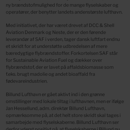
ny brændstofmulighed for de mange flyselskaber og
operatører, der benytter landets andenstørste lufthavn.
Med initiativet, der har været drevet af DCC & Shell
Aviation Denmark og Neste, der er den førende
leverandør af SAF i verden, tager dansk luftfart endnu
et skridt for at understøtte udbredelsen af mere
bæredygtige flybrændstoffer. Forkortelsen SAF står
for Sustainable Aviation Fuel og dækker over
flybrændstof, der er lavet på affaldsbiomasse som
f.eks. brugt madolie og andet bioaffald fra
fødevareindustrien.
Billund Lufthavn er gået aktivt ind i den grønne
omstillinger med lokale tiltag i lufthavnen, men er ifølge
Jan Hessellund, adm. direktør Billund Lufthavn,
opmærksomme på, at det helt store skridt skal tages i
samarbejde med flyselskaberne. Billund Lufthavn ser
derfor yderst positivt på, at flyselskaberne i Billund nu