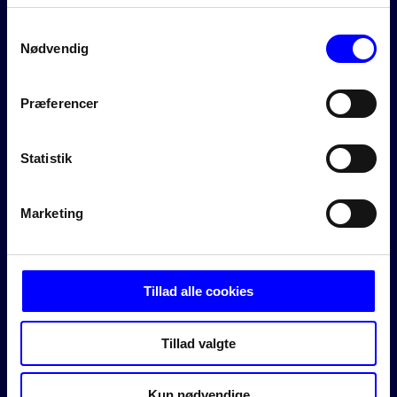
Samtykkevalg
Nødvendig
Præferencer
Statistik
Marketing
Tillad alle cookies
Tillad valgte
DCC Energi og fremtidens energi
Energimarkedet er midt i en omstilling mod nye mere
bæredygtige energiformer. Det er et vigtigt og
Kun nødvendige