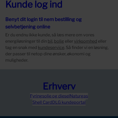
Kunde log ind
Benyt dit login til nem bestilling og
selvbetjening online
Er du endnu ikke kunde, så læs mere om vores
energiløsninger til din
bil
,
bolig
eller
virksomhed
eller
tag en snak med
kundeservice
. Så finder vi en løsning,
der passer til netop dine ønsker, økonomi og
muligheder.
Erhverv
Fyringsolie og diesel
Naturgas
Shell Card
DLG kundeportal