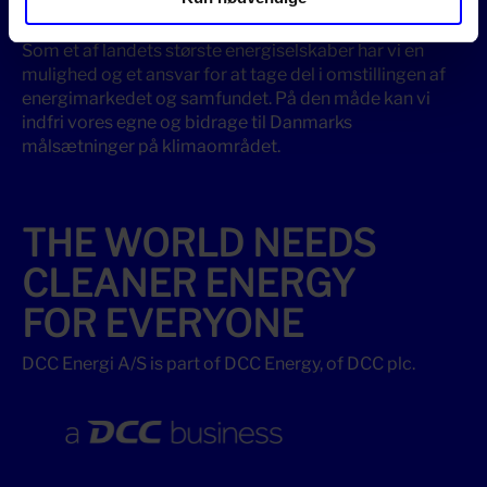
nødvendigt skifte.
Som et af landets største energiselskaber har vi en
mulighed og et ansvar for at tage del i omstillingen af
energimarkedet og samfundet. På den måde kan vi
indfri vores egne og bidrage til Danmarks
målsætninger på klimaområdet.
THE WORLD NEEDS
CLEANER ENERGY
FOR EVERYONE
DCC Energi A/S is part of DCC Energy, of DCC plc.