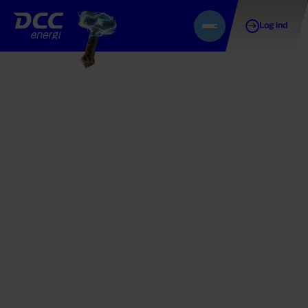
Log ind
Gå
Menu
til
indhold