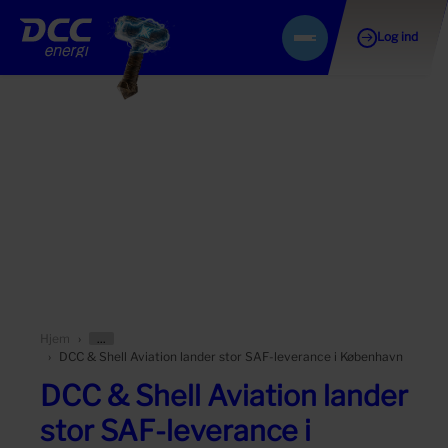
Log ind
Gå
Menu
til
indhold
Vis/skjul
Hjem
forældersider
DCC & Shell Aviation lander stor SAF-leverance i København
DCC & Shell Aviation lander
stor SAF-leverance i