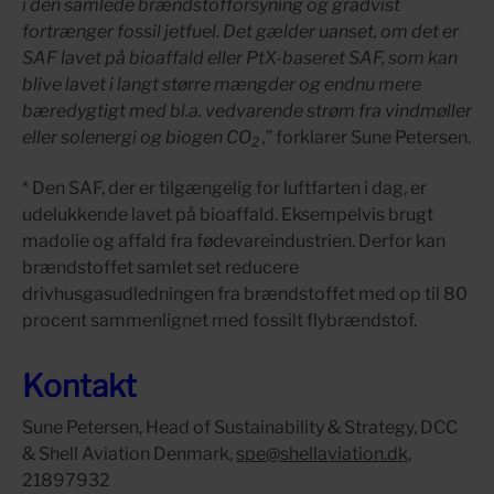
i den samlede brændstofforsyning og gradvist
fortrænger fossil jetfuel. Det gælder uanset, om det er
SAF lavet på bioaffald eller PtX-baseret SAF, som kan
blive lavet i langt større mængder og endnu mere
bæredygtigt med bl.a. vedvarende strøm fra vindmøller
eller solenergi og biogen CO
,
” forklarer Sune Petersen.
2
* Den SAF, der er tilgængelig for luftfarten i dag, er
udelukkende lavet på bioaffald. Eksempelvis brugt
madolie og affald fra fødevareindustrien. Derfor kan
brændstoffet samlet set reducere
drivhusgasudledningen fra brændstoffet med op til 80
procent sammenlignet med fossilt flybrændstof.
Kontakt
Sune Petersen, Head of Sustainability & Strategy, DCC
& Shell Aviation Denmark,
spe@shellaviation.dk
,
21897932