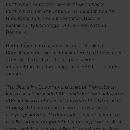
Lufthavn kommet med og senest Københavns
Lufthavn via den SAF-aftale, vi har indgået med Air
Greenland
,” forklarer Sune Petersen, Head of
Sustainability & Strategy i DCC & Shell Aviation
Danmark.
Derfor tager man nu, sammen med Oiltanking
Copenhagen, der ejer tankfaciliteterne på Prøvestenen,
et nyt skridt i bestræbelserne på at styrke
infrastrukturen og forsyningerne af SAF til det danske
marked.
”
Fra Oiltanking Copenhagens tanke på Prøvestenen
kan vi ikke alene sende SAF direkte ind i rørledningerne
til Københavns Lufthavn. Vi kan også effektivt nå ud til
de øvrige lufthavne gennem vores eksisterende
forsyningsnetværk. På den måde bliver det nemmere
for alle parter at få gjort SAF tilgængeligt som et skridt
på vejen i luftfartens omstilling til mere bæredygtige