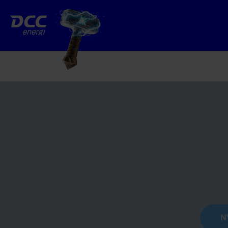
Gå
til
indhold
N