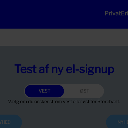
Privat
Er
Test af ny el-signup
Vælg om du ønsker strøm vest eller øst for Storebælt.
YHED
NYH