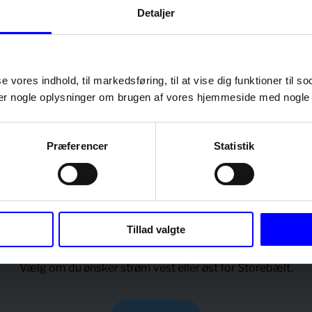
Bestil
Detaljer
Detaljer om prisen og DCC Energi Flex
se vores indhold, til markedsføring, til at vise dig funktioner til so
eler nogle oplysninger om brugen af vores hjemmeside med nogle 
Præferencer
Statistik
Ladeboks
Tillad valgte
Vælg om du ønsker strøm vest eller øst for Storebælt.