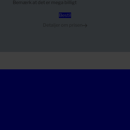
Bemærk at det er mega billigt
Bestil
Detaljer om prisen