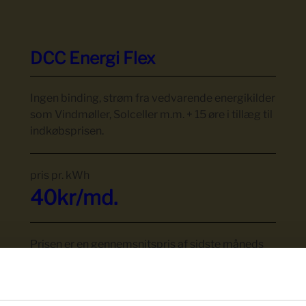
DCC Energi Flex
Ingen binding, strøm fra vedvarende energikilder
som Vindmøller, Solceller m.m. + 15 øre i tillæg til
indkøbsprisen.
pris pr.
kWh
40
kr/md.
Prisen er en gennemsnitspris af sidste måneds
priser og bliver opdateret i starten af hver
måned.