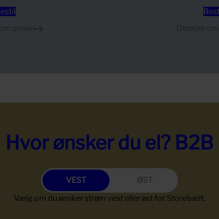
estil
Best
 om prisen
Detaljer om
Hvor ønsker du el? B2B
Vælg om du ønsker strøm vest eller øst for Storebælt.