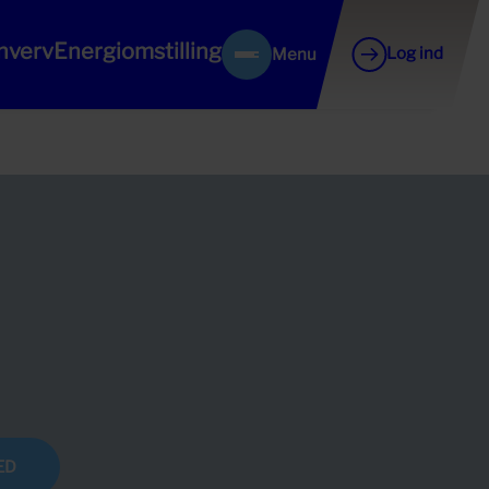
hverv
Energiomstilling
Log ind
Menu
ED