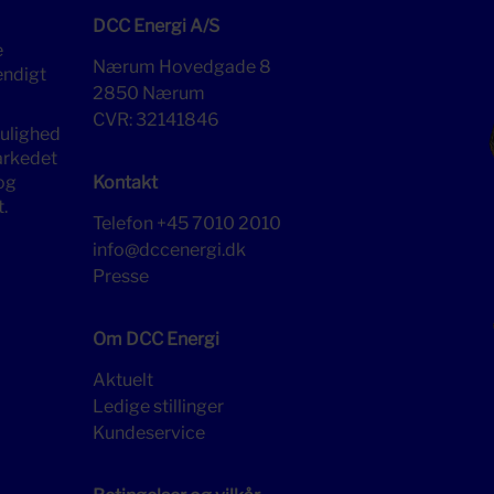
DCC Energi A/S
e
Nærum Hovedgade 8
endigt
2850 Nærum
CVR: 32141846
mulighed
markedet
og
Kontakt
.
Telefon
+45 7010 2010
info@dccenergi.dk
Presse
Om DCC Energi
Aktuelt
Ledige stillinger
Kundeservice