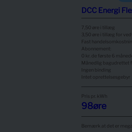
DCC Energi Fle
7,50 øre i tillæg
3,50 øre i tillæg for v
Fast handelsomkostnin
Abonnement:
0 kr. de første 6 månede
Månedlig bagudrettet f
Ingen binding
Intet oprettelsesgebyr
Pris pr.
kWh
98
øre
Bemærk at det er mega 