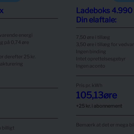
x
Ladeboks 4.990 
Din elaftale:
edvarende energi
7,50 øre i tillæg
g på 0,74 øre
3,50 øre i tillæg for vedv
Ingen binding
r derefter 25 kr.
Intet oprettelsesgebyr
akturering
Ingen aconto
Pris pr.
kWh
105,13
øre
+25 kr. i abonnement
Bemærk at det er mega bil
billigt