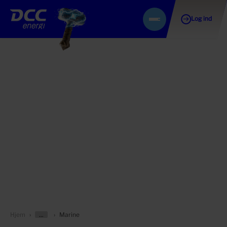
Log ind
Gå
Menu
til
indhold
Vis/skjul
Hjem
Marine
forældersider