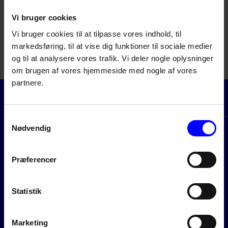
Marine Lubricants
Vi bruger cookies
You can find all GulfSea technical and safety
Vi bruger cookies til at tilpasse vores indhold, til
datasheets at
gulf-marine.com
markedsføring, til at vise dig funktioner til sociale medier
(On request safety datasheets available in Danish
og til at analysere vores trafik. Vi deler nogle oplysninger
language).
om brugen af vores hjemmeside med nogle af vores
partnere.
Samtykkevalg
Nødvendig
Præferencer
Statistik
Marketing