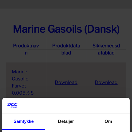
Marine Gasoils (Dansk)
Produktnav
Produktdata
Sikkerhedsd
n
blad
atablad
Marine
Gasolie
Download
Download
Farvet
0,005% S
Samtykke
Detaljer
Om