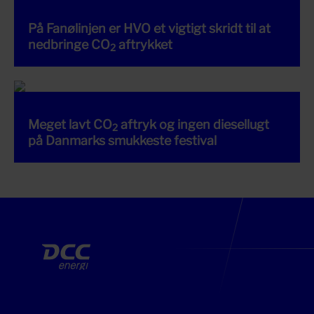
På Fanølinjen er HVO et vigtigt skridt til at
nedbringe CO
aftrykket
2
Meget lavt CO
aftryk og ingen diesellugt
2
på Danmarks smukkeste festival