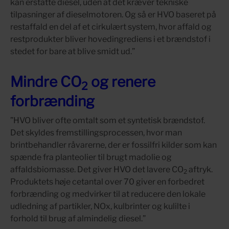
kan erstatte diesel, uden at det kræver tekniske
tilpasninger af dieselmotoren. Og så er HVO baseret på
restaffald en del af et cirkulært system, hvor affald og
restprodukter bliver hovedingrediens i et brændstof i
stedet for bare at blive smidt ud.”
Mindre CO
og renere
2
forbrænding
”HVO bliver ofte omtalt som et syntetisk brændstof.
Det skyldes fremstillingsprocessen, hvor man
brintbehandler råvarerne, der er fossilfri kilder som kan
spænde fra planteolier til brugt madolie og
affaldsbiomasse. Det giver HVO det lavere CO
aftryk.
2
Produktets høje cetantal over 70 giver en forbedret
forbrænding og medvirker til at reducere den lokale
udledning af partikler, NOx, kulbrinter og kulilte i
forhold til brug af almindelig diesel.”