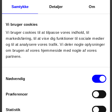
”I Sverige er anvendelsen af HVO meget mere udbredt,
Samtykke
Detaljer
Om
fordi man har favoriseret HVO afgiftsmæssigt. Det har
gjort prisforskellen til diesel ganske lille. Hvis man
valgte samme taktik i Danmark, ville HVO blive
Vi bruger cookies
attraktivt for rigtig mange virksomheder,” slutter Per
Ollikainen.
Vi bruger cookies til at tilpasse vores indhold, til
markedsføring, til at vise dig funktioner til sociale medier
og til at analysere vores trafik. Vi deler nogle oplysninger
Læs mere om HVO
om brugen af vores hjemmeside med nogle af vores
partnere.
Mød nogle af vores kunder
som anvender HVO
Samtykkevalg
Nødvendig
Præferencer
Statistik