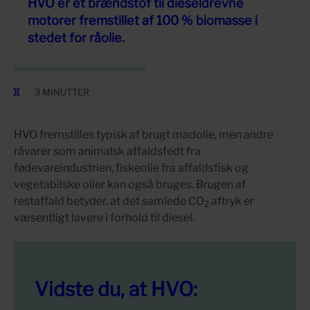
HVO er et brændstof til dieseldrevne
motorer fremstillet af 100 % biomasse i
stedet for råolie.
3 MINUTTER
HVO fremstilles typisk af brugt madolie, men andre
råvarer som animalsk affaldsfedt fra
fødevareindustrien, fiskeolie fra affaldsfisk og
vegetabilske olier kan også bruges. Brugen af
restaffald betyder, at det samlede CO
aftryk er
2
væsentligt lavere i forhold til diesel.
Vidste du, at HVO: