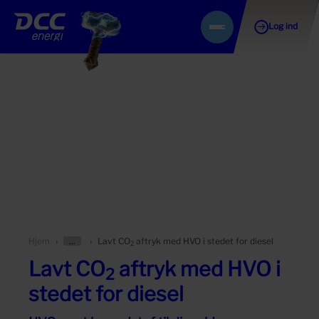
Log ind
Gå
Menu
til
indhold
Vis/skjul
Hjem
Lavt CO
aftryk med HVO i stedet for diesel
2
forældersider
Lavt CO
aftryk med HVO i
2
stedet for diesel