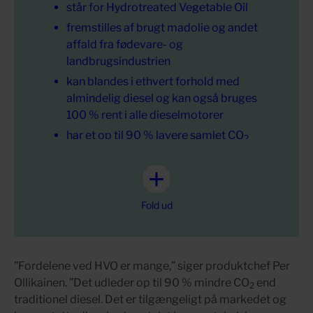
står for Hydrotreated Vegetable Oil
fremstilles af brugt madolie og andet
affald fra fødevare- og
landbrugsindustrien
kan blandes i ethvert forhold med
almindelig diesel og kan også bruges
100 % rent i alle dieselmotorer
har et op til 90 % lavere samlet CO
2
aftryk end traditionel diesel
har kun én faremærkning, hvor diesel har
syv
Fold ud
udleder færre partikler og NOx, så både
nærmiljøet og dieselmotorens
partikelfilter og SCR-system belastes
mindre.
”Fordelene ved HVO er mange,” siger produktchef Per
Ollikainen. ”Det udleder op til 90 % mindre CO
end
2
traditionel diesel. Det er tilgængeligt på markedet og