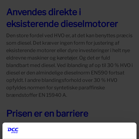
Anvendes direkte i
eksisterende dieselmotorer
Den store fordel ved HVO er, at det kan benyttes præcis
som diesel. Det kræver ingen form for justering af
eksisterende motorer eller dyre investeringer i helt nye
eldrevne maskiner og køretøjer. Og det er fuld
blandbart med diesel. Ved iblanding af op til 30 % HVO i
diesel er den almindelige dieselnorm EN590 fortsat
opfyldt. I andre blandingsforhold over 30 % HVO
opfyldes normen for syntetiske paraffinske
brændstoffer EN 15940 A.
Prisen er en barriere
HVO er endnu ikke så udbredt herhjemme, da prisen er
noget højere end almindelig diesel.