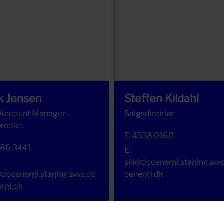
k Jensen
Steffen Kildahl
 Account Manager –
Salgsdirektør
reolie
T:
4558 0160
186 3441
E:
ski@dccenergi.staging.aw
dccenergi.staging.aws.dc
cenergi.dk
rgi.dk