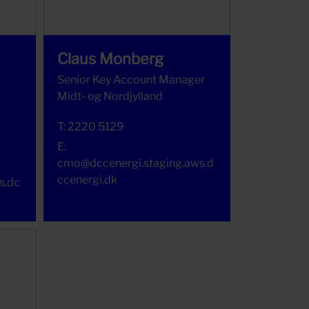
Claus Monberg
Senior Key Account Manager
Midt- og Nordjylland
T:
2220 5129
E:
cmo@dccenergi.staging.aws.d
ccenergi.dk
s.dc