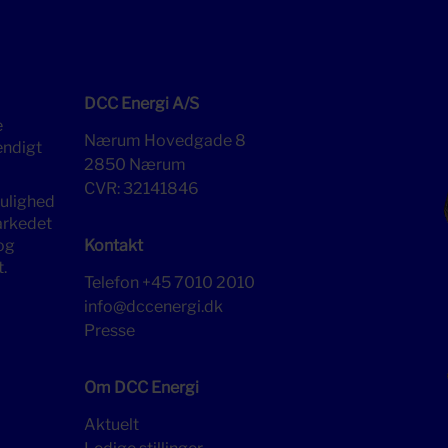
DCC Energi A/S
e
Nærum Hovedgade 8
endigt
2850 Nærum
CVR: 32141846
mulighed
markedet
og
Kontakt
.
Telefon
+45 7010 2010
info@dccenergi.dk
Presse
Om DCC Energi
Aktuelt