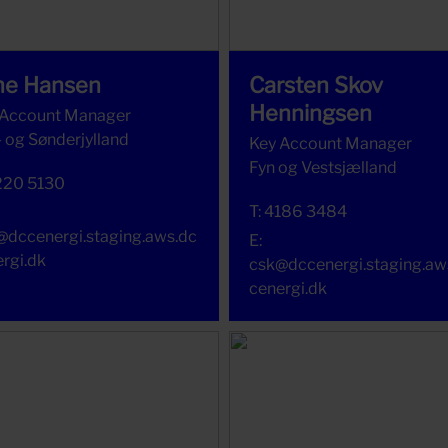
ne Hansen
Carsten Skov
Henningsen
 Account Manager
 og Sønderjylland
Key Account Manager
Fyn og Vestsjælland
220 5130
T:
4186 3484
@dccenergi.staging.aws.dc
E:
rgi.dk
csk@dccenergi.staging.aw
cenergi.dk