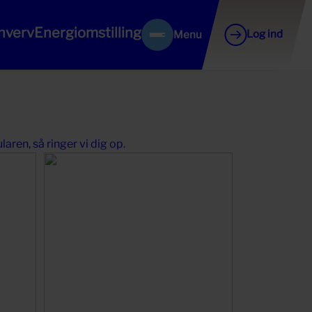
hverv
Energiomstilling
Log ind
Menu
ren, så ringer vi dig op.