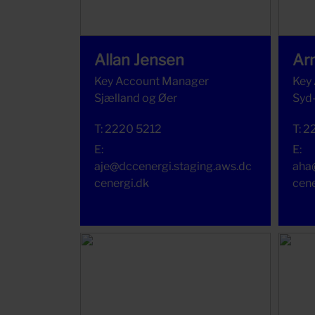
Allan Jensen
Ar
Key Account Manager
Key
Sjælland og Øer
Syd-
T:
2220 5212
T:
2
E:
E:
aje@dccenergi.staging.aws.dc
aha
cenergi.dk
cene