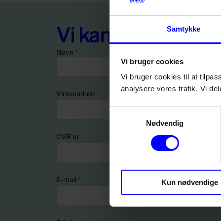
Vi kan også ringe 
Samtykke
Navn
*
Vi bruger cookies
Vi bruger cookies til at tilpas
F
E
analysere vores trafik. Vi d
Virksomhed
*
o
f
r
t
Samtykkevalg
n
e
Nødvendig
a
r
CVR nr
v
n
n
a
v
n
E-mail
*
Kun nødvendige