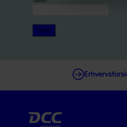
Telefon
*
Send
Erhvervsfors