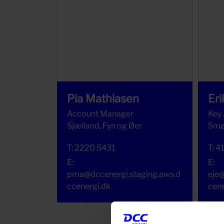
Pia Mathiasen
Eri
Account Manager
Key
Sjælland, Fyn og Øer
Smø
T:
2220 5431
T:
4
E:
E:
pma@dccenergi.staging.aws.d
eje@
ccenergi.dk
cene