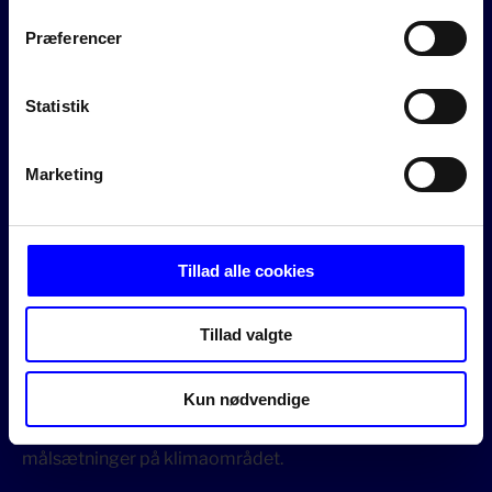
Præferencer
Statistik
Marketing
DCC Energi og fremtidens energi
Tillad alle cookies
Energimarkedet er midt i en omstilling mod nye mere
bæredygtige energiformer. Det er et vigtigt og
nødvendigt skifte.
Tillad valgte
Som et af landets største energiselskaber har vi en
mulighed og et ansvar for at tage del i omstillingen af
Kun nødvendige
energimarkedet og samfundet. På den måde kan vi
indfri vores egne og bidrage til Danmarks
målsætninger på klimaområdet.