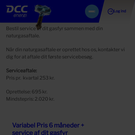
Naturgas med service
Log ind
Gå
Menu
til
Hjem
Naturgas med service
indhold
Bestil service af dit gasfyr sammen med din
naturgasaftale.
Når din naturgasaftale er oprettet hos os, kontakter vi
dig for at aftale dit første servicebesøg.
Serviceaftale:
Pris pr. kvartal 253 kr.
Oprettelse: 695 kr.
Mindstepris: 2.020 kr.
Variabel Pris 6 måneder +
service af dit gasfyr