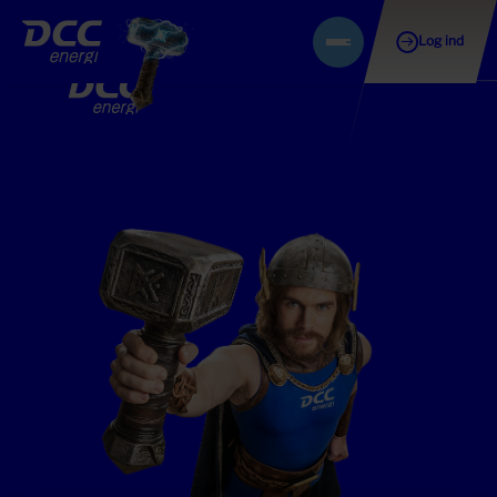
Log ind
Gå
Menu
til
indhold