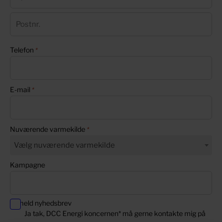
n
r
a
B
e
v
y
s
n
P
s
Telefon
*
o
e
s
l
t
i
n
E-mail
*
n
r
j
.
e
Nuværende varmekilde
*
Vælg nuværende varmekilde
Kampagne
Tilmeld nyhedsbrev
Ja tak, DCC Energi koncernen* må gerne kontakte mig på