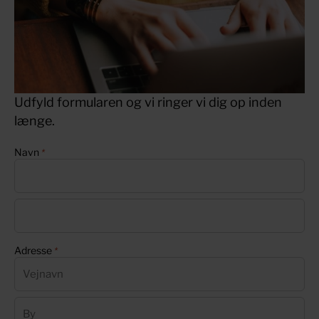
Udfyld formularen og vi ringer vi dig op inden
længe.
Navn
*
F
o
r
E
Adresse
*
n
f
a
t
v
e
n
A
r
d