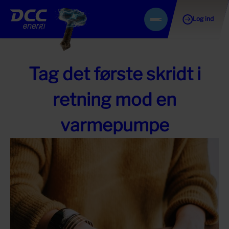
Log ind
Gå
Menu
til
indhold
Tag det første skridt i
retning mod en
varmepumpe