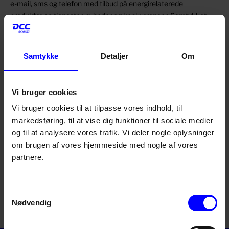
e-mail, sms og telefon med tilbud på energirelaterede
produkter og tjenester, nyheder og konkurrencer. Samtykket
kan til enhver tid trækkes tilbage ved framelding i bunden af
nyhedsbrevet.
Samtykke
Detaljer
Om
Læs her hvordan vi behandler dine personoplysninger
* DCC Energi Danmark A/S, CVR nr. 32141846, DCC Energi
Center A/S, CVR nr. 32141773, DCC Energiservice, CVR nr.
Vi bruger cookies
30362748, DCC Energi Mobility A/S, CVR nr. 36563028, der
Vi bruger cookies til at tilpasse vores indhold, til
har licens til markedsføring og salg af Shell produkter.
markedsføring, til at vise dig funktioner til sociale medier
og til at analysere vores trafik. Vi deler nogle oplysninger
om brugen af vores hjemmeside med nogle af vores
Send
partnere.
Samtykkevalg
Nødvendig