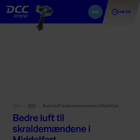
Log ind
Gå
Menu
til
indhold
Vis/skjul
Hjem
Bedre luft til skraldemændene i Middelfart
forældersider
Bedre luft til
skraldemændene i
Middelfart