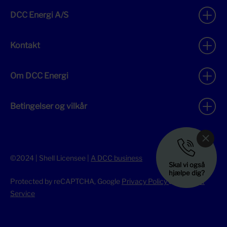
DCC Energi A/S
Kontakt
Om DCC Energi
Betingelser og vilkår
©2024 | Shell Licensee |
A DCC business
Skal vi også
hjælpe dig?
Protected by reCAPTCHA, Google
Privacy Policy
&
Terms of
Service