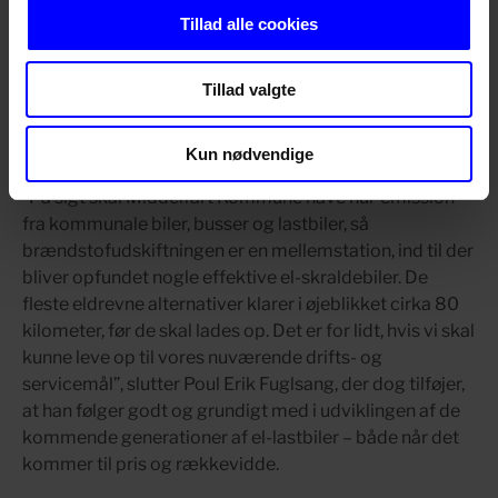
Det nye brændstof er en mellemstation på vejen til nul-
Tillad alle cookies
emission for Middelfart Kommune, der forventer, at
fremtiden bliver elektronisk – også inden for
Tillad valgte
renovationsdriften. El-skraldebiler har imidlertid stadig
en så begrænset aktionsradius, at de ikke rigtig passer
ind i de daglige krav.
Kun nødvendige
”På sigt skal Middelfart Kommune have nul-emission
fra kommunale biler, busser og lastbiler, så
brændstofudskiftningen er en mellemstation, ind til der
bliver opfundet nogle effektive el-skraldebiler. De
fleste eldrevne alternativer klarer i øjeblikket cirka 80
kilometer, før de skal lades op. Det er for lidt, hvis vi skal
kunne leve op til vores nuværende drifts- og
servicemål”, slutter Poul Erik Fuglsang, der dog tilføjer,
at han følger godt og grundigt med i udviklingen af de
kommende generationer af el-lastbiler – både når det
kommer til pris og rækkevidde.